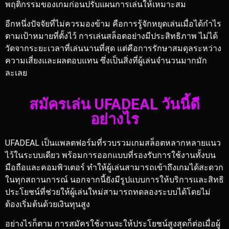
พฤติกรรมของเกมก่อนปรับแผนการเล่นให้เหมาะสม
อีกหนึ่งปัจจัยที่ไม่ควรมองข้าม คือการรู้จักหยุดเล่นเมื่อได้กำไร
ตามเป้าหมายที่ตั้งไว้ การเล่นสล็อตอย่างมีประสิทธิภาพ ไม่ได้
วัดจากระยะเวลาที่เล่นนานที่สุด แต่คือการรักษาสมดุลระหว่าง
ความเสี่ยงและผลตอบแทน ซึ่งเป็นสิ่งที่ผู้เล่นจำนวนมากมัก
ละเลย
สมัครเล่น UFADEAL วันนี้ดี
อย่างไร
UFADEAL เป็นแพลตฟอร์มที่รวบรวมเกมสล็อตหลากหลายแนว
ไว้ในระบบเดียว พร้อมการออกแบบที่รองรับการใช้งานทั้งบน
มือถือและคอมพิวเตอร์ ทำให้ผู้เล่นสามารถเข้าถึงเกมได้สะดวก
ในทุกสถานการณ์ นอกจากนี้ยังมีรูปแบบการให้บริการและสิทธิ
ประโยชน์ที่ช่วยให้ผู้เล่นใหม่สามารถทดลองระบบได้โดยไม่
ต้องเริ่มต้นด้วยเงินทุนสูง
อย่างไรก็ตาม การสมัครใช้งานจะให้ประโยชน์สูงสุดก็ต่อเมื่อผู้