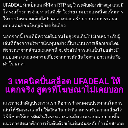
UFADEAL มักเป็นเกมที่มีค่า RTP อยู่ในระดับค่อนข้างสูง และมี
โครงสร้างการจ่ายรางวัลที่เข้าใจง่าย เกมประเภทนี้จะเน้นการ
ให้รางวัลขนาดเล็กถึงปานกลางบ่อยครั้ง มากกว่าการรอผล
ตอบแทนก้อนใหญ่เพียงครั้งเดียว
นอกจากนี้ เกมที่มีความผันผวนไม่สูงจนเกินไป มักเหมาะกับผู้
เล่นที่ต้องการบริหารเงินทุนอย่างเป็นระบบ การเลือกเกมโดย
พิจารณาจากลักษณะเหล่านี้ จะช่วยให้การเล่นเป็นไปอย่างมี
แบบแผน และลดความเสี่ยงจากการตัดสินใจตามอารมณ์หรือ
คำโฆษณา
3 เทคนิคปั่นสล็อต UFADEAL ให้
แตกจริง สูตรที่โฆษณาไม่เคยบอก
แนวทางสำคัญประการแรก คือการกำหนดงบประมาณในการ
เล่นให้ชัดเจน และไม่ใช้เงินเกินกว่าที่สามารถรับความเสี่ยงได้
วิธีนี้ช่วยให้การตัดสินใจระหว่างเล่นมีความรอบคอบมากขึ้น
แนวทางถัดมาคือการเริ่มต้นด้วยเงินเดิมพันระดับต่ำ เพื่อสังเกต