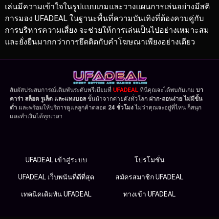
เล่นมีความเข้าใจในรูปแบบเกมและวางแผนการเล่นอย่างมีสติ
การมอง UFADEAL ในฐานะพื้นที่ความบันเทิงที่ต้องควบคู่กับ
การบริหารความเสี่ยง จะช่วยให้การเล่นเป็นไปอย่างเหมาะสม
และยั่งยืนมากกว่าการยึดติดกับคำโฆษณาเพียงอย่างเดียว
สัมผัสประสบการณ์เดิมพันระดับพรีเมียมที่
UFADEAL
ที่นี่คุณจะได้พบกับเกม
บา
คาร่า สล็อต รูเล็ต และแทงบอล
ชั้นนำจากค่ายดังทั่วโลก
ฝาก-ถอนง่าย ไม่มีขั้น
ต่ำ
และพร้อมให้บริการดูแลลูกค้าตลอด
24 ชั่วโมง
ไม่ว่าคุณจะอยู่ที่ไหน ก็สนุก
และทำเงินได้ทุกเวลา
UFADEAL เข้าสู่ระบบ
โปรโมชั่น
UFADEAL เว็บพนันที่ดีที่สุด
สมัครสมาชิก UFADEAL
เทคนิคเดิมพัน UFADEAL
ทางเข้า UFADEAL