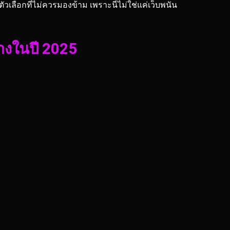
ัวเลือกที่ไม่ควรมองข้าม เพราะนี่ไม่ใช่แค่เว็บพนัน
้างในปี 2025