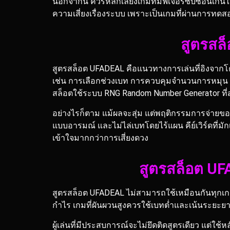
นอกจากนี้ ควรหลีกเลี่ยงเกมที่มีฟีเจอร์ซับซ้อนเ
ความเสี่ยงเรื่องระบบ เพราะเป็นเกมที่ผ่านการทด
สูตรสล
สูตรสล็อต UFADEAL คือแนวทางการเล่นที่อิงจากโ
เช่น การเลือกช่วงเบท การควบคุมจำนวนการหมุน แล
สล็อตใช้ระบบ RNG Random Number Generator ที่สุ
อย่างไรก็ตาม แม้ผลจะสุ่ม แต่พฤติกรรมการจ่ายของเกม
แบบอารมณ์ และไม่ไล่เบทโดยไร้แผน คีย์เวิร์ดที่มักเ
เข้าใจมากกว่าการเสี่ยงดวง
สูตรสล็อต UFA
สูตรสล็อต UFADEAL ไม่สามารถใช้เหมือนกันทุกเกม
กำไร เกมที่ผันผวนสูงควรใช้เบทต่ำและเน้นระยะยาว
ผู้เล่นที่มีประสบการณ์จะไม่ยึดติดสูตรเดียว แต่ใช้ห