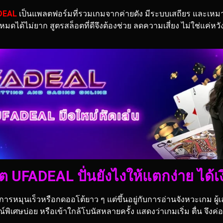
DEAL
เป็นแพลตฟอร์มที่รวมเกมจากค่ายดัง มีระบบเสถียร และเหมาะ
มดได้ไม่ยาก สูตรสล็อตที่ดีจึงต้องช่วย ลดความเสี่ยง ไม่ใช่แค่หว
ต UFADEAL ปั่นยังไงให้แตกง่าย ได้เ
กับการหมุนเร็วหรือกดออโต้ยาว ๆ แต่ขึ้นอยู่กับการอ่านจังหวะเกม ผ
ิเศษบ่อย หรือเข้าใกล้โบนัสหลายครั้ง แสดงว่าเกมเริ่ม ตื่น จึงค่