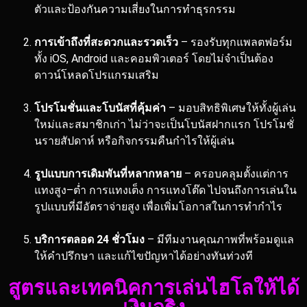
ตัวและป้องกันความเสี่ยงในการทำธุรกรรม
การเข้าถึงที่สะดวกและรวดเร็ว
– รองรับทุกแพลตฟอร์ม
ทั้ง iOS, Android และคอมพิวเตอร์ โดยไม่จำเป็นต้อง
ดาวน์โหลดโปรแกรมเสริม
โปรโมชั่นและโบนัสที่คุ้มค่า
– มอบสิทธิพิเศษให้ทั้งผู้เล่น
ใหม่และสมาชิกเก่า ไม่ว่าจะเป็นโบนัสฝากแรก โปรโมชั่
นรายสัปดาห์ หรือกิจกรรมคืนกำไรให้ผู้เล่น
รูปแบบการเดิมพันที่หลากหลาย
– ครอบคลุมตั้งแต่การ
แทงสูง–ต่ำ การแทงเต็ง การแทงโต๊ด ไปจนถึงการเล่นใน
รูปแบบที่มีอัตราจ่ายสูง เพื่อเพิ่มโอกาสในการทำกำไร
บริการตลอด 24 ชั่วโมง
– มีทีมงานคุณภาพที่พร้อมดูแล
ให้คำปรึกษา และแก้ไขปัญหาได้อย่างทันท่วงที
สูตรและเทคนิคการเล่นไฮโลให้ได้