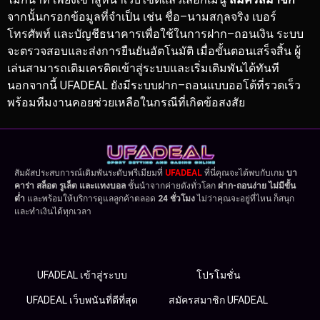
จากนั้นกรอกข้อมูลที่จำเป็น เช่น ชื่อ–นามสกุลจริง เบอร์
โทรศัพท์ และบัญชีธนาคารเพื่อใช้ในการฝาก–ถอนเงิน ระบบ
จะตรวจสอบและส่งการยืนยันอัตโนมัติ เมื่อขั้นตอนเสร็จสิ้น ผู้
เล่นสามารถเติมเครดิตเข้าสู่ระบบและเริ่มเดิมพันได้ทันที
นอกจากนี้ UFADEAL ยังมีระบบฝาก–ถอนแบบออโต้ที่รวดเร็ว
พร้อมทีมงานคอยช่วยเหลือในกรณีที่เกิดข้อสงสัย
สัมผัสประสบการณ์เดิมพันระดับพรีเมียมที่
UFADEAL
ที่นี่คุณจะได้พบกับเกม
บา
คาร่า สล็อต รูเล็ต และแทงบอล
ชั้นนำจากค่ายดังทั่วโลก
ฝาก-ถอนง่าย ไม่มีขั้น
ต่ำ
และพร้อมให้บริการดูแลลูกค้าตลอด
24 ชั่วโมง
ไม่ว่าคุณจะอยู่ที่ไหน ก็สนุก
และทำเงินได้ทุกเวลา
UFADEAL เข้าสู่ระบบ
โปรโมชั่น
UFADEAL เว็บพนันที่ดีที่สุด
สมัครสมาชิก UFADEAL