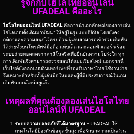
รู้จักกับไฮโลไทยออนไลน์
UFADEAL คืออะไร
ไฮโลไทยออนไลน์ UFADEAL
คือการนำเอกลักษณ์ของการเล่น
ไฮโลแบบดั้งเดิมมาพัฒนาให้อยู่ในรูปแบบดิจิทัล โดยยังคง
กติกาและความสนุกไว้ครบถ้วน ผู้เล่นสามารถเข้าร่วมเดิมพัน
ได้ง่ายทั้งบนโทรศัพท์มือถือ แท็บเล็ต และคอมพิวเตอร์ พร้อม
ระบบถ่ายทอดสดจากคาสิโนจริงเพื่อยืนยันความโปร่งใส ทุก
การเดิมพันจึงสามารถตรวจสอบได้แบบเรียลไทม์ นอกจากนี้
เว็บไซต์ยังออกแบบอินเทอร์เฟซที่รองรับภาษาไทย ใช้งานง่าย
จึงเหมาะสำหรับทั้งผู้เล่นมือใหม่และผู้ที่มีประสบการณ์ในเกม
เดิมพันออนไลน์อยู่แล้ว
เหตุผลที่คุณต้องลองเล่นไฮโลไทย
ออนไลน์ที่ UFADEAL
ระบบความปลอดภัยที่ได้มาตรฐาน
– UFADEAL ใช้
เทคโนโลยีป้องกันข้อมูลขั้นสูง เพื่อรักษาความเป็นส่วน