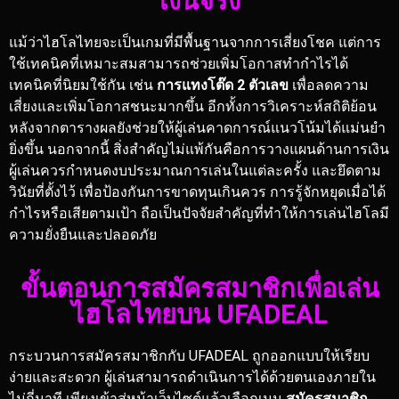
เงินจริง
แม้ว่าไฮโลไทยจะเป็นเกมที่มีพื้นฐานจากการเสี่ยงโชค แต่การ
ใช้เทคนิคที่เหมาะสมสามารถช่วยเพิ่มโอกาสทำกำไรได้
เทคนิคที่นิยมใช้กัน เช่น
การแทงโต๊ด 2 ตัวเลข
เพื่อลดความ
เสี่ยงและเพิ่มโอกาสชนะมากขึ้น อีกทั้งการวิเคราะห์สถิติย้อน
หลังจากตารางผลยังช่วยให้ผู้เล่นคาดการณ์แนวโน้มได้แม่นยำ
ยิ่งขึ้น นอกจากนี้ สิ่งสำคัญไม่แพ้กันคือการวางแผนด้านการเงิน
ผู้เล่นควรกำหนดงบประมาณการเล่นในแต่ละครั้ง และยึดตาม
วินัยที่ตั้งไว้ เพื่อป้องกันการขาดทุนเกินควร การรู้จักหยุดเมื่อได้
กำไรหรือเสียตามเป้า ถือเป็นปัจจัยสำคัญที่ทำให้การเล่นไฮโลมี
ความยั่งยืนและปลอดภัย
ขั้นตอนการสมัครสมาชิกเพื่อเล่น
ไฮโลไทยบน UFADEAL
กระบวนการสมัครสมาชิกกับ UFADEAL ถูกออกแบบให้เรียบ
ง่ายและสะดวก ผู้เล่นสามารถดำเนินการได้ด้วยตนเองภายใน
ไม่กี่นาที เพียงเข้าสู่หน้าเว็บไซต์แล้วเลือกเมนู
สมัครสมาชิก